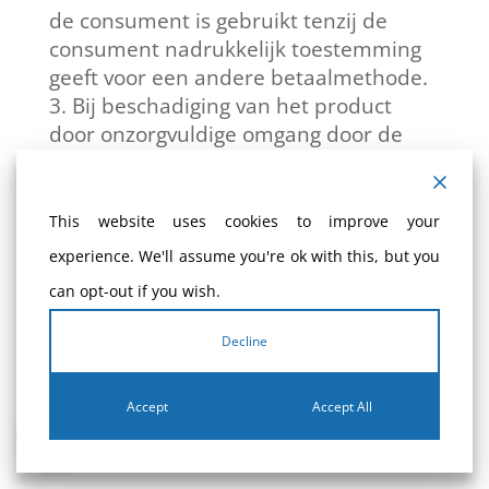
de consument is gebruikt tenzij de
consument nadrukkelijk toestemming
geeft voor een andere betaalmethode.
Bij beschadiging van het product
door onzorgvuldige omgang door de
consument zelf is de consument
aansprakelijk voor eventuele
waardevermindering van het product.
This website uses cookies to improve your
De consument kan niet aansprakelijk
experience. We'll assume you're ok with this, but you
worden gesteld voor
can opt-out if you wish.
waardevermindering van het product
wanneer door de ondernemer niet alle
Decline
wettelijk verplichte informatie over het
herroepingsrecht is verstrekt, dit dient
Accept
Accept All
te gebeuren voor het sluiten van de
koopovereenkomst.